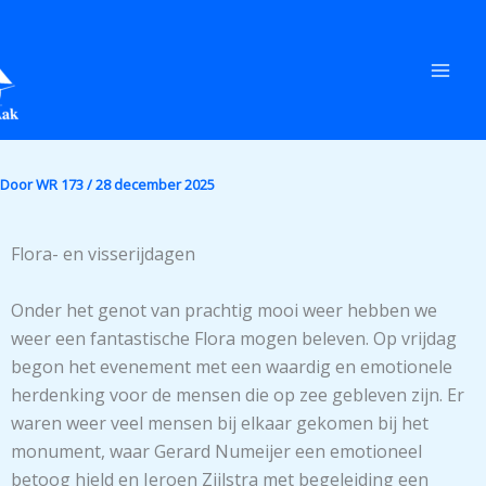
Ga
naar
de
inhoud
Door
WR 173
/
28 december 2025
Flora- en visserijdagen
Onder het genot van prachtig mooi weer hebben we
weer een fantastische Flora mogen beleven. Op vrijdag
begon het evenement met een waardig en emotionele
herdenking voor de mensen die op zee gebleven zijn. Er
waren weer veel mensen bij elkaar gekomen bij het
monument, waar Gerard Numeijer een emotioneel
betoog hield en Jeroen Zijlstra met begeleiding een