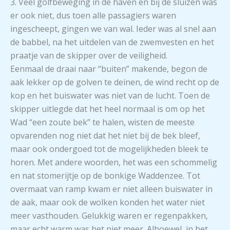
3. Veel golfbeweging in de haven en bij de sluizen was
er ook niet, dus toen alle passagiers waren
ingescheept, gingen we van wal. Ieder was al snel aan
de babbel, na het uitdelen van de zwemvesten en het
praatje van de skipper over de veiligheid.
Eenmaal de draai naar “buiten” makende, begon de
aak lekker op de golven te deinen, de wind recht op de
kop en het buiswater was niet van de lucht. Toen de
skipper uitlegde dat het heel normaal is om op het
Wad “een zoute bek” te halen, wisten de meeste
opvarenden nog niet dat het niet bij de bek bleef,
maar ook ondergoed tot de mogelijkheden bleek te
horen. Met andere woorden, het was een schommelig
en nat stomerijtje op de bonkige Waddenzee. Tot
overmaat van ramp kwam er niet alleen buiswater in
de aak, maar ook de wolken konden het water niet
meer vasthouden. Gelukkig waren er regenpakken,
maar echt warm was het niet meer. Alhoewel, in het