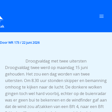
Ga
naar
de
inhoud
Door
WR 173
/
22 juni 2026
Droogvaldag met twee uitersten
Droogvaldag twee werd op maandag 15 juni
gehouden. Het zou een dag worden van twee
uitersten. Om 8.30 uur stonden skipper en bemanning
omhoog te kijken naar de lucht. De donkere wolken
gingen toch wel hard voorbij, echter op de buienradar
was er geen bui te bekennen en de windfinder gaf aan
dat de wind zou afzakken van een Bft 4, naar een Bft